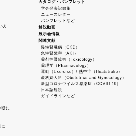
カタログ・パンフレット
学会発表記録集
ニュースレター
パンフレットなど
使い方
解説動画
展示会情報
関連文献
慢性腎臓病（CKD）
急性腎障害（AKI）
薬剤性腎障害（Toxicology）
薬理学（Pharmacology）
運動（Exercise）/ 熱中症（Heatstroke）
産科婦人科（Obstetrics and Gynecology）
新型コロナウイルス感染症（COVID-19）
日本語総説
ガイドラインなど
診断に
別に