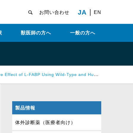
JA
お問い合わせ
EN
献
獣医師の方へ
一般の方へ
ng Wild-Type and Human L-FABP Chromosome Transgenic Mice.
製品情報
体外診断薬（医療者向け）