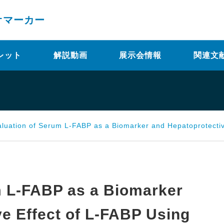
オマーカー
レット
解説動画
展示会情報
関連文
uation of Serum L-FABP as a Biomarker and Hepatoprotective Effect of L-FABP Usi
m L-FABP as a Biomarker
e Effect of L-FABP Using