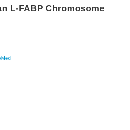
man L-FABP Chromosome
bMed