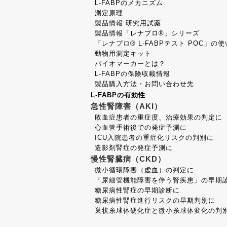
L-FABPのメカニズム
測定原理
製品情報 研究用試薬
製品情報「レナプロ®」シリーズ
「レナプロ® L-FABPテスト POC」の
動物用測定キット
バイオマーカーとは？
L-FABPの保険収載情報
製品購入方法・お問い合わせ先
L-FABPの有効性
急性腎障害（AKI）
敗血症患者の重症度、治療効果の判定に
心血管手術後での発症予測に
ICU入院患者の重症化リスクの判別に
造影剤腎症の発症予測に
慢性腎臓病（CKD）
微小循環障害（虚血）の判定に
「尿細管機能障害を伴う腎疾患」の早期
糖尿病性腎症の早期診断に
糖尿病性腎症進行リスクの早期判別に
巣状糸球体硬化症と微小糸球体変化の判