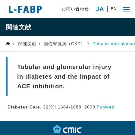
JA
お問い合わせ
EN
関連文献
関連文献
慢性腎臓病（CKD）
Tubular and glomeru
Tubular and glomerular injury
in diabetes and the impact of
ACE inhibition.
Diabetes Care.
32(9): 1684-1688, 2009.
PubMed