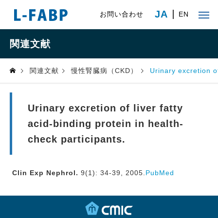
JA
お問い合わせ
EN
関連文献
関連文献
慢性腎臓病（CKD）
Urinary excretion of
Urinary excretion of liver fatty
acid-binding protein in health-
check participants.
Clin Exp Nephrol.
9(1): 34-39, 2005.
PubMed