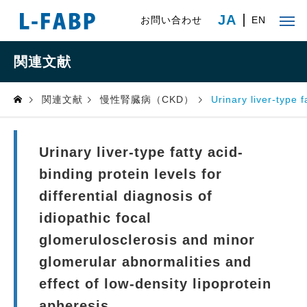
JA
お問い合わせ
EN
関連文献
関連文献
慢性腎臓病（CKD）
Urinary liver-type 
Urinary liver-type fatty acid-
binding protein levels for
differential diagnosis of
idiopathic focal
glomerulosclerosis and minor
glomerular abnormalities and
effect of low-density lipoprotein
apheresis.