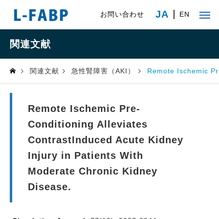
JA
お問い合わせ
EN
関連文献
関連文献
急性腎障害（AKI）
Remote Ischemic Pre
Remote Ischemic Pre-
Conditioning Alleviates
ContrastInduced Acute Kidney
Injury in Patients With
Moderate Chronic Kidney
Disease.