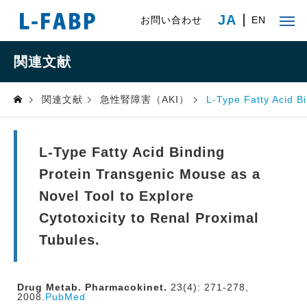
JA
お問い合わせ
EN
関連文献
関連文献
急性腎障害（AKI）
L-Type Fatty Acid B
L-Type Fatty Acid Binding
Protein Transgenic Mouse as a
Novel Tool to Explore
Cytotoxicity to Renal Proximal
Tubules.
Drug Metab. Pharmacokinet.
23(4): 271-278,
2008.
PubMed