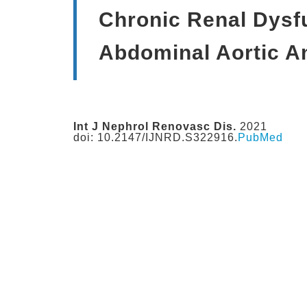
Chronic Renal Dysf
Abdominal Aortic A
Int J Nephrol Renovasc Dis.
2021
doi: 10.2147/IJNRD.S322916.
PubMed