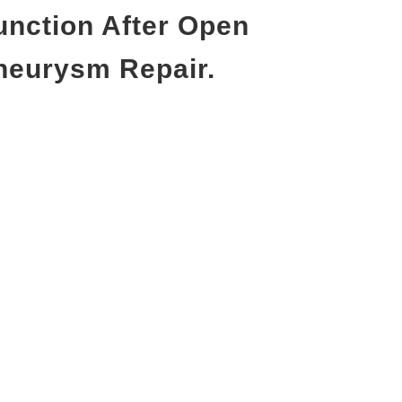
unction After Open
neurysm Repair.