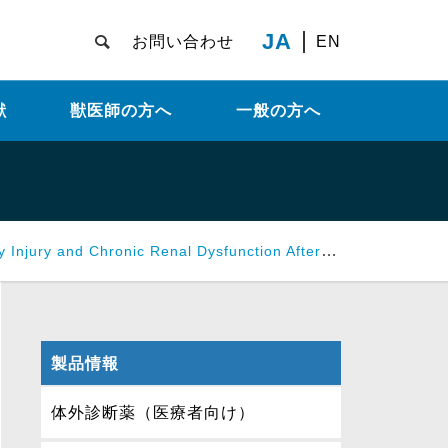
JA
お問い合わせ
EN
献
獣医師の方へ
一般の方へ
enal Dysfunction After Open Abdominal Aortic Aneurysm Repair.
製品情報
体外診断薬（医療者向け）