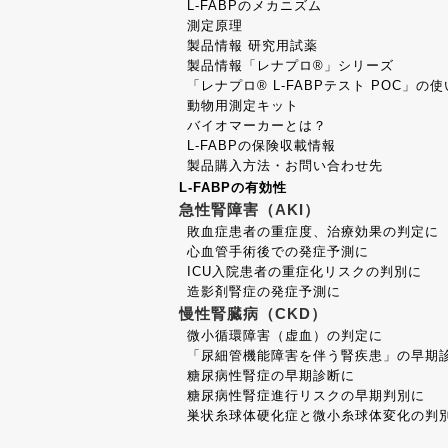
L-FABPのメカニズム
測定原理
製品情報 研究用試薬
製品情報「レナプロ®」シリーズ
「レナプロ® L-FABPテスト POC」の
動物用測定キット
バイオマーカーとは？
L-FABPの保険収載情報
製品購入方法・お問い合わせ先
L-FABPの有効性
急性腎障害（AKI）
敗血症患者の重症度、治療効果の判定に
心血管手術後での発症予測に
ICU入院患者の重症化リスクの判別に
造影剤腎症の発症予測に
慢性腎臓病（CKD）
微小循環障害（虚血）の判定に
「尿細管機能障害を伴う腎疾患」の早期
糖尿病性腎症の早期診断に
糖尿病性腎症進行リスクの早期判別に
巣状糸球体硬化症と微小糸球体変化の判