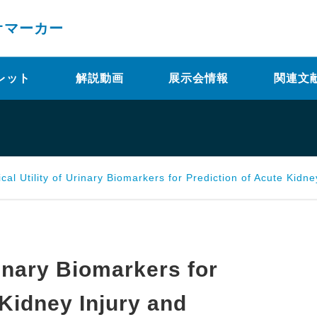
オマーカー
レット
解説動画
展示会情報
関連文
cal Utility of Urinary Biomarkers for Prediction of Acute Kidney Injury and Chronic R
Urinary Biomarkers for
 Kidney Injury and