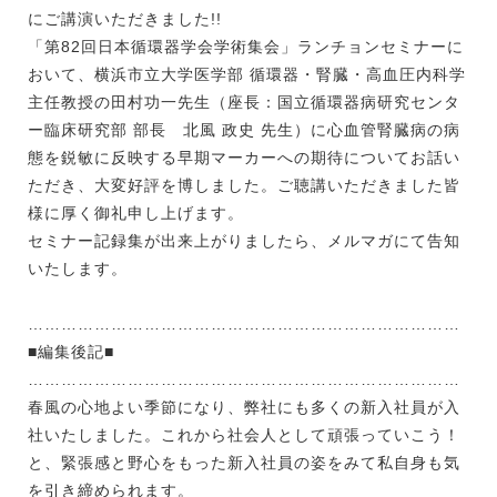
にご講演いただきました!!
「第82回日本循環器学会学術集会」ランチョンセミナーに
おいて、横浜市立大学医学部 循環器・腎臓・高血圧内科学
主任教授の田村功一先生（座長：国立循環器病研究センタ
ー臨床研究部 部長 北風 政史 先生）に心血管腎臓病の病
態を鋭敏に反映する早期マーカーへの期待についてお話い
ただき、大変好評を博しました。ご聴講いただきました皆
様に厚く御礼申し上げます。
セミナー記録集が出来上がりましたら、メルマガにて告知
いたします。
……………………………………………………………………
■編集後記■
……………………………………………………………………
春風の心地よい季節になり、弊社にも多くの新入社員が入
社いたしました。これから社会人として頑張っていこう！
と、緊張感と野心をもった新入社員の姿をみて私自身も気
を引き締められます。