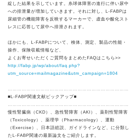
綻した結果を示しています。糸球体障害の進行に伴い尿中
への排泄量が増加していきます。それに対し、L-FABPは
尿細管の機能障害を反映するマーカーで、虚血や酸化スト
レスに応答して尿中へ排泄されます。
ほかにも、L-FABPについて、検体、測定、製品の性能・
操作、保険収載情報など、
よくお寄せいただくご質問をまとめたFAQはこちら>>
http://fabp.jp/wp/about/faq.php?
utm_source=mailmagazine&utm_campaign=1804
……………………………………………………………………
■L-FABP関連文献ピックアップ■
……………………………………………………………………
慢性腎臓病（CKD）、急性腎障害（AKI）、薬剤性腎障害
（Toxicology）、薬理学（Pharmacology）、運動
（Exercise）、日本語総説、ガイドラインなど、に分類し
たL-FABP関連の最新論文をご紹介します。