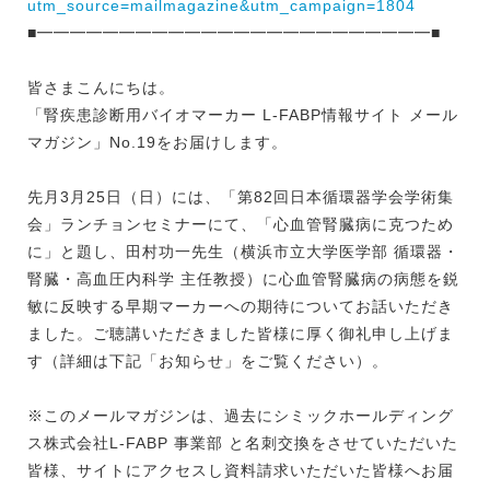
utm_source=mailmagazine&utm_campaign=1804
■━━━━━━━━━━━━━━━━━━━━━━━━■
皆さまこんにちは。
「腎疾患診断用バイオマーカー L-FABP情報サイト メール
マガジン」No.19をお届けします。
先月3月25日（日）には、「第82回日本循環器学会学術集
会」ランチョンセミナーにて、「心血管腎臓病に克つため
に」と題し、田村功一先生（横浜市立大学医学部 循環器・
腎臓・高血圧内科学 主任教授）に心血管腎臓病の病態を鋭
敏に反映する早期マーカーへの期待についてお話いただき
ました。ご聴講いただきました皆様に厚く御礼申し上げま
す（詳細は下記「お知らせ」をご覧ください）。
※このメールマガジンは、過去にシミックホールディング
ス株式会社L-FABP 事業部 と名刺交換をさせていただいた
皆様、サイトにアクセスし資料請求いただいた皆様へお届